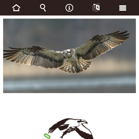
Strona
Wyszukiwarka
Narzędzia
Języki
Menu
główna
głów