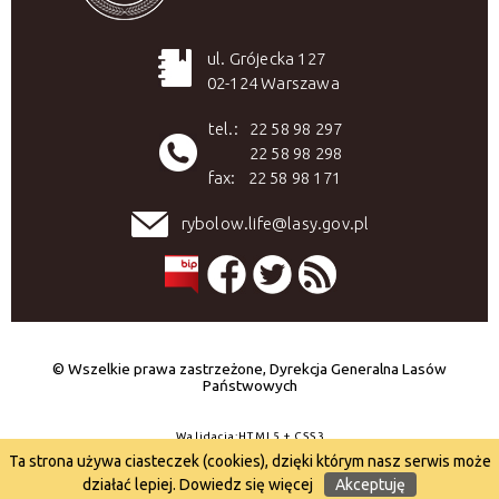
ul. Grójecka 127
02-124 Warszawa
tel.:
22 58 98 297
22 58 98 298
fax:
22 58 98 171
rybolow.life@lasy.gov.pl
© Wszelkie prawa zastrzeżone, Dyrekcja Generalna Lasów
Państwowych
Walidacja:
HTML5
+
CSS3
Ta strona używa ciasteczek (cookies), dzięki którym nasz serwis może
Wykonanie
CONCEPT
Intermedia
działać lepiej.
Dowiedz się więcej
Akceptuję